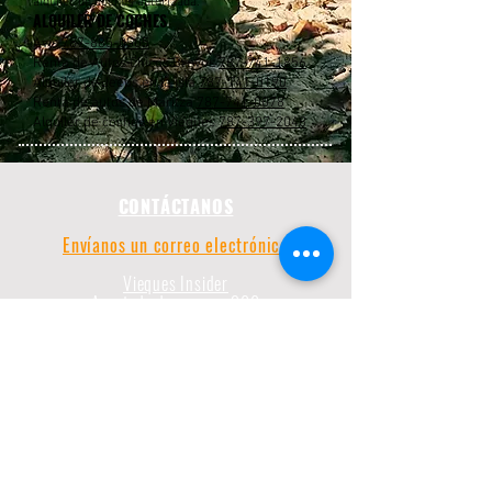
alquiler de coches autorizada.
ALQUILER DE COCHES
Avis
787-885-0505
Renta de Autos Chicos Bravos
787-741-1856
Alquiler de Jeeps en la isla
787-741-0190
Renta de autos de Maritza
787-741-0078
Alquiler de coches en Vieques
787-397-2048
CONTÁCTANOS
Envíanos un correo electrónico
Vieques Insider
Apartado de correos 266
787-435-3172
Vieques, PR 00765
787-435-3172
CONECTA CON NOSOTROS
Enviar sugerencia
Nos encantaría saber de ti. Envíanos tus