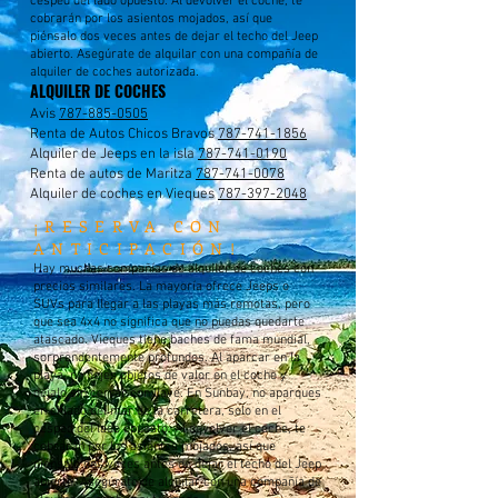
césped del lado opuesto. Al devolver el coche, te
cobrarán por los asientos mojados, así que
piénsalo dos veces antes de dejar el techo del Jeep
abierto. Asegúrate de alquilar con una compañía de
alquiler de coches autorizada.
ALQUILER DE COCHES
Avis
787-885-0505
Renta de Autos Chicos Bravos
787-741-1856
Alquiler de Jeeps en la isla
787-741-0190
Renta de autos de Maritza
787-741-0078
Alquiler de coches en Vieques
787-397-2048
¡RESERVA CON
ANTICIPACIÓN!
Hay muchas compañías de alquiler de coches con
precios similares. La mayoría ofrece Jeeps o
SUVs para llegar a las playas más remotas, pero
que sea 4x4 no significa que no puedas quedarte
atascado. Vieques tiene baches de fama mundial,
sorprendentemente profundos. Al aparcar en la
playa, no dejes objetos de valor en el coche y
déjalo sin cerrar con llave. En Sunbay, no aparques
en el lado del mar de la carretera, solo en el
césped del lado opuesto. Al devolver el coche, te
cobrarán por los asientos mojados, así que
piénsalo dos veces antes de dejar el techo del Jeep
abierto. Asegúrate de alquilar con una compañía de