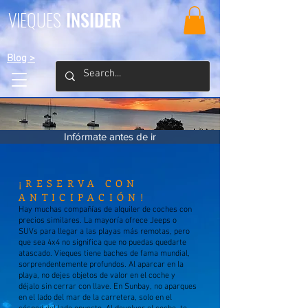
VIEQUES
INSIDER
Blog >
Infórmate antes de ir
¡RESERVA CON
ANTICIPACIÓN!
Hay muchas compañías de alquiler de coches con
precios similares. La mayoría ofrece Jeeps o
SUVs para llegar a las playas más remotas, pero
que sea 4x4 no significa que no puedas quedarte
atascado. Vieques tiene baches de fama mundial,
sorprendentemente profundos. Al aparcar en la
playa, no dejes objetos de valor en el coche y
déjalo sin cerrar con llave. En Sunbay, no aparques
en el lado del mar de la carretera, solo en el