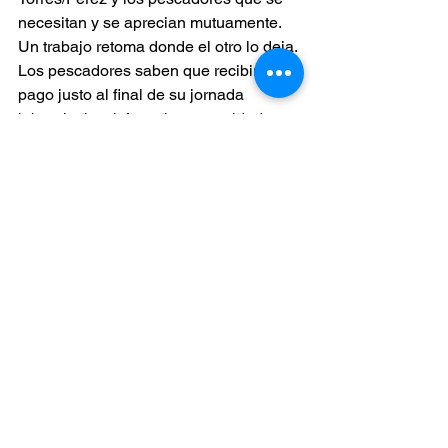
necesitan y se aprecian mutuamente. 
Un trabajo retoma donde el otro lo deja. 
Los pescadores saben que recibirán un 
pago justo al final de su jornada 
laboral, al satisfacer las necesidades 
de Pescadería Angelyz. Torres y Pérez 
saben que, en algún momento, 
recibirán su recompensa al satisfacer 
las nuestras.
Así, la fase final del ciclo nos trae la 
recompensa. Guelymar comenta que 
unos siete restaurantes de Vieques les 
compran, algunos con regularidad y 
otros de vez en cuando. Los 
afortunados visitantes y residentes de 
Vieques disfrutan de la pesca del día 
cuando pasan por allí. La langosta, el 
caracol y el pescado que no se venden 