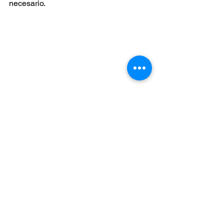
necesario.
#VerdaderamenteVieques
Ver todo
Entradas recientes